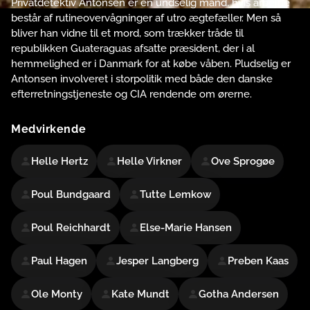
Privatdetektiv Antonsen er en undselig mand, hvis arbejde
består af rutineovervågninger af utro ægtefæller. Men så
bliver han vidne til et mord, som trækker tråde til
republikken Guateraguas afsatte præsident, der i al
hemmelighed er i Danmark for at købe våben. Pludselig er
Antonsen involveret i storpolitik med både den danske
efterretningstjeneste og CIA rendende om ørerne.
Medvirkende
Helle Hertz
Helle Virkner
Ove Sprogøe
Poul Bundgaard
Tutte Lemkow
Poul Reichhardt
Else-Marie Hansen
Paul Hagen
Jesper Langberg
Preben Kaas
Ole Monty
Kate Mundt
Gotha Andersen