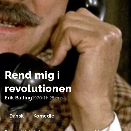
Rend mig i
revolutionen
Erik Balling
1970
1h 28 min
Dansk
Komedie