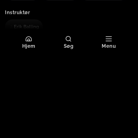
Instruktør
Erik Balling
Hjem
Søg
Menu
Mere information
Sprog
Dansk
Undertekster
Dansk
Originaltitel
REND MIG I REVOLUTIONEN
Format
HD
Aldersgrænse
Tilladt for alle