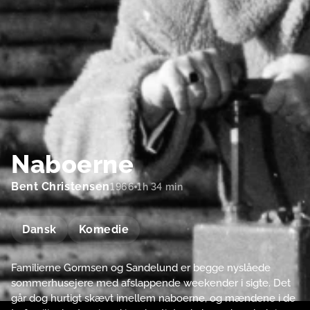
Naboerne
Bent Christensen
1966
1h 34 min
Dansk
Komedie
Familierne Gormsen og Sandelund er begge nyslåede
sommerhusejere med afslappende weekender i sigte. Det
går dog hurtigt skævt imellem naboerne, og mændene i de