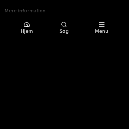
Mere information
Sprog
Dansk
Hjem
Søg
Menu
Undertekster
Dansk
Originaltitel
NABOERNE
Format
HD
Aldersgrænse
Tilladt for alle