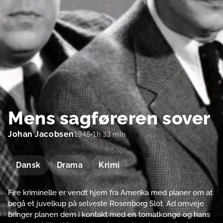
Mens sagføreren sover
Johan Jacobsen
1945
1h 33 min
Dansk
Drama
Krimi
Fire kriminelle er vendt hjem fra Amerika med planer om at
begå et juvelkup på selveste Rosenborg Slot. Ad omveje
bringer planen dem i kontakt med en tomatkonge og hans