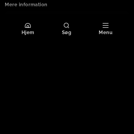
Mere information
Sprog
Dansk
Originaltitel
MENS SAGFØREREN SOVER
Hjem
Søg
Menu
Format
SD
Aldersgrænse
Tilladt for alle