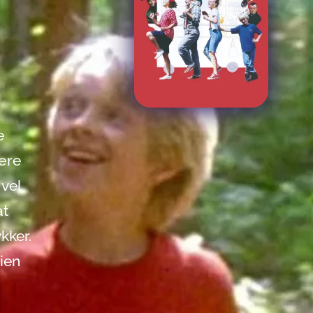
e
ære
 vel
at
kker.
lien