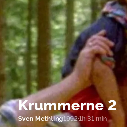
Krummerne 2
Sven Methling
1992
1h 31 min