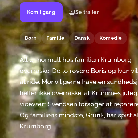
Kom i gang
Se trailer
Børn
Familie
Dansk
Komedie
Alt er normalt hos familien Krumborg -
overraske. De to røvere Boris og Ivan 
at ride. Mor vil gerne have en sundhedsj
heller ikke overraske, at Krummes julega
vicevært Svendsen forsøger at reparere 
Og familiens mindste, Grunk, har spist al
Krumborg.