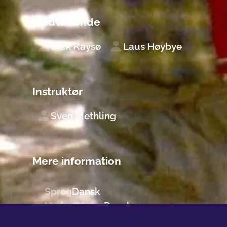
Medvirkende
Dick Kaysø
Laus Høybye
Instruktør
Sven Methling
Mere information
Sprog
Dansk
Undertekster
Dansk
Originaltitel
KRUMMERNE 2