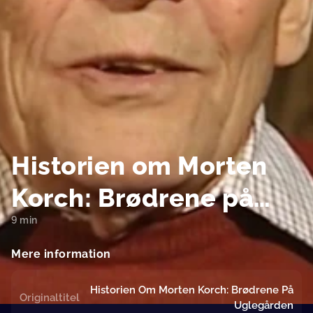
Historien om Morten
Korch: Brødrene på
9 min
Uglegården
Mere information
Historien Om Morten Korch: Brødrene På
Originaltitel
Uglegården