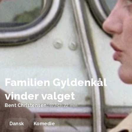
Familien Gyldenkål
vinder valget
Bent Christensen
1977
1h 22 min
Dansk
Komedie