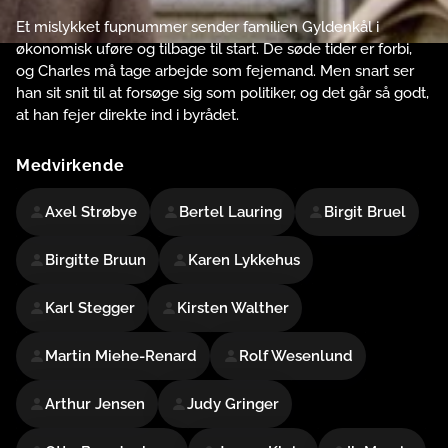
Et mislykket fupnummer sender familien Gyldenkål i
økonomisk uføre og tilbage til start. De søde tider er forbi,
og Charles må tage arbejde som fejemand. Men snart ser
han sit snit til at forsøge sig som politiker, og det går så godt,
at han fejer direkte ind i byrådet.
Medvirkende
Axel Strøbye
Bertel Lauring
Birgit Bruel
Birgitte Bruun
Karen Lykkehus
Karl Stegger
Kirsten Walther
Martin Miehe-Renard
Rolf Wesenlund
Arthur Jensen
Judy Gringer