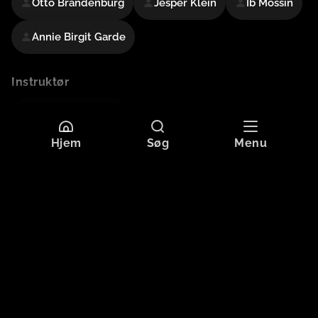
Otto Brandenburg
Jesper Klein
Ib Mossin
Annie Birgit Garde
Instruktør
Bent Christensen
Hjem
Søg
Menu
Mere information
Sprog
Dansk
Undertekster
Dansk
Originaltitel
FAMILIEN GYLDENKÅL VINDER VALGET
Format
HD
Aldersgrænse
Tilladt for alle