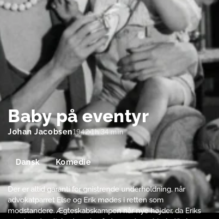
Baby på eventyr
Johan Jacobsen
1942
1h 34 min
Dansk
Komedie
Der er altid garanti for gnistrende underholdning, når
advokatparret Else og Erik mødes i retten som
modstandere. Ægteskabskampen når nye højder, da Eriks